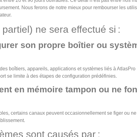
tre 20 et 90 jours ouvrables. Ce délai n’est pas entre nos ma
rsement. Nous ferons de notre mieux pour rembourser les utilis
ateur.
tiel) ne sera effectué si :
figurer son propre boîtier ou syst
des boîtiers, appareils, applications et systèmes liés à AtlasP
rt se limite à des étapes de configuration prédéfinies.
tent en mémoire tampon ou ne fo
bles, certains canaux peuvent occasionnellement se figer ou ne 
ablissement.
lèmes sont causés par :