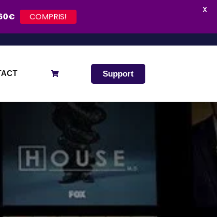
X
COMPRIS!
 60€
Support
TACT