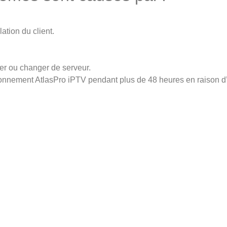
lation du client.
er ou changer de serveur.
n abonnement AtlasPro iPTV pendant plus de 48 heures en raison 
le prix de l’abonnement ou nous ajouterons la durée perdue gra
TV
boursement liée à AtlasPro iPTV, veuillez nous contacter sur W
nous
Liens utiles
No