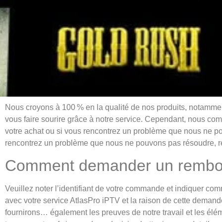
Nous croyons à 100 % en la qualité de nos produits, notamment
vous faire sourire grâce à notre service. Cependant, nous com
votre achat ou si vous rencontrez un problème que nous ne po
rencontrez un problème que nous ne pouvons pas résoudre, re
Comment demander un rembou
Veuillez noter l’identifiant de votre commande et indiquer c
avec votre service AtlasPro iPTV et la raison de cette demand
fournirons… également les preuves de notre travail et les élém