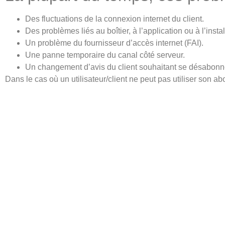
Des fluctuations de la connexion internet du client.
Des problèmes liés au boîtier, à l’application ou à l’instal
Un problème du fournisseur d’accès internet (FAI).
Une panne temporaire du canal côté serveur.
Un changement d’avis du client souhaitant se désabonn
Dans le cas où un utilisateur/client ne peut pas utiliser so
autre souci de notre part, nous rembourserons intégralement 
existant, avec un bonus supplémentaire à négocier ensemble.
Contactez-nous – AtlasPro iP
Si vous avez des questions concernant notre politique de rem
Contactez-